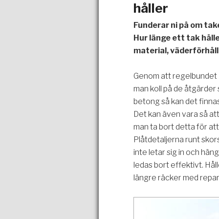
håller
Funderar ni på om tak
Hur länge ett tak håll
material, väderförhål
Genom att regelbundet - 
man koll på de åtgärder 
betong så kan det finnas
Det kan även vara så at
man ta bort detta för at
Plåtdetaljerna runt skor
inte letar sig in och hän
ledas bort effektivt. Hål
längre räcker med repara