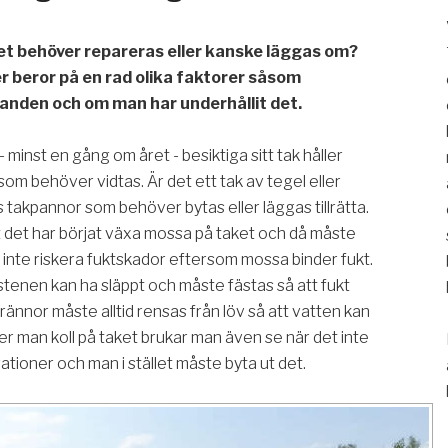
et behöver repareras eller kanske läggas om?
er beror på en rad olika faktorer såsom
landen och om man har underhållit det.
minst en gång om året - besiktiga sitt tak håller
som behöver vidtas. Är det ett tak av tegel eller
 takpannor som behöver bytas eller läggas tillrätta.
t det har börjat växa mossa på taket och då måste
t inte riskera fuktskador eftersom mossa binder fukt.
stenen kan ha släppt och måste fästas så att fukt
grännor måste alltid rensas från löv så att vatten kan
ler man koll på taket brukar man även se när det inte
tioner och man i stället måste byta ut det.