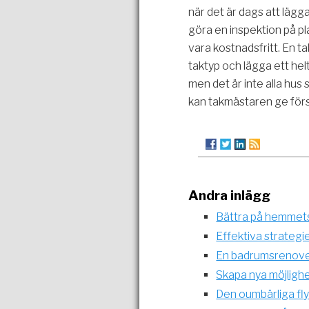
när det är dags att lägg
göra en inspektion på p
vara kostnadsfritt. En t
taktyp och lägga ett hel
men det är inte alla hus
kan takmästaren ge förs
Andra inlägg
Bättra på hemmets
Effektiva strategi
En badrumsrenoveri
Skapa nya möjlighe
Den oumbärliga fl