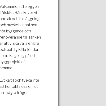
Välkommen till bloggen
Tätskikt. Här skriver vi
om tak och takläggning
och mycket annat som
hör byggande och
renoverande till. Tanken
är att vi ska vara en bra
och pålitlig källa för den
som ska ge sig på ett
byggprojekt där
hemma.
Lycka till och tveka inte
att kontakta oss om du
har några frågor.