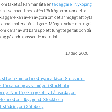
a om taket så kan man låta en
takläggare i Nyköping
lats. I samband med offertförfrågan brukar detta
akläggare kan även avgöra om det är möjligt att byta
t annat material än tidigare. Många tycker om tegel
 som klarar av att bära upp ett tungt tegeltak och då
lag på andra passande material.
13 dec. 2020
 stil och komfort med nya markiser i Stockholm
er för sanering av vitmögel i Stockholm
ng i Norrtälje kan ge ett lyft åt vardagen
ter med en tillbyggnad i Stockholm
yttstädningen i Göteborg