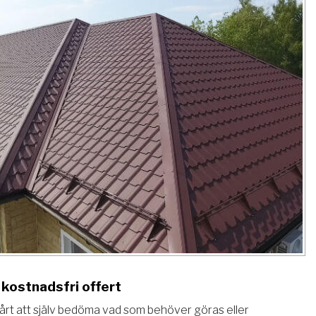
kostnadsfri offert
vårt att själv bedöma vad som behöver göras eller