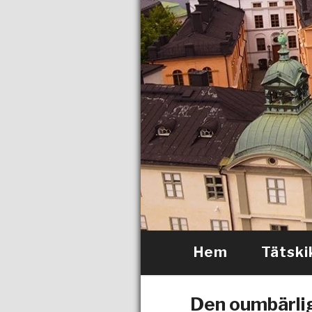
Hem
Tätski
Den oumbärlig