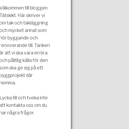
Välkommen till bloggen
Tätskikt. Här skriver vi
om tak och takläggning
och mycket annat som
hör byggande och
renoverande till. Tanken
är att vi ska vara en bra
och pålitlig källa för den
som ska ge sig på ett
byggprojekt där
hemma.
Lycka till och tveka inte
att kontakta oss om du
har några frågor.