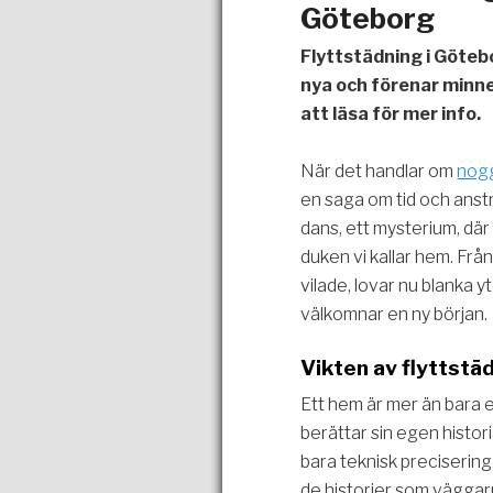
Göteborg
Flyttstädning i Götebo
nya och förenar minne
att läsa för mer info.
När det handlar om
nogg
en saga om tid och anst
dans, ett mysterium, där 
duken vi kallar hem. Från
vilade, lovar nu blanka y
välkomnar en ny början.
Vikten av flyttstä
Ett hem är mer än bara en
berättar sin egen histor
bara teknisk preciserin
de historier som väggarn