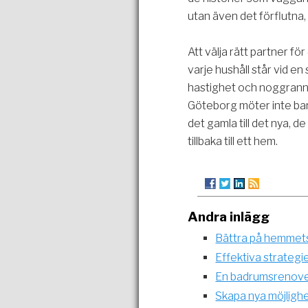
utan även det förflutna, 
Att välja rätt partner fö
varje hushåll står vid en
hastighet och noggrannh
Göteborg möter inte ba
det gamla till det nya, d
tillbaka till ett hem.
Andra inlägg
Bättra på hemmets
Effektiva strategi
En badrumsrenoveri
Skapa nya möjlighe