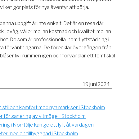
vilket gör plats för nya äventyr att börja.
r denna uppgift är inte enkelt. Det är en resa där
 skiljeväg, väljer mellan kostnad och kvalitet, mellan
et. De som är professionella inom flyttstädning i
ra förväntningarna. De förenklar övergången från
e blåser liv i rummen igen och förvandlar ett tomt skal
19 juni 2024
 stil och komfort med nya markiser i Stockholm
er för sanering av vitmögel i Stockholm
ng i Norrtälje kan ge ett lyft åt vardagen
ter med en tillbyggnad i Stockholm