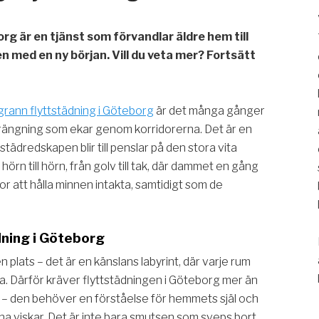
rg är en tjänst som förvandlar äldre hem till
n med en ny början. Vill du veta mer? Fortsätt
rann flyttstädning i Göteborg
är det många gånger
rängning som ekar genom korridorerna. Det är en
städredskapen blir till penslar på den stora vita
 hörn till hörn, från golv till tak, där dammet en gång
tor att hålla minnen intakta, samtidigt som de
dning i Göteborg
 plats – det är en känslans labyrint, där varje rum
ia. Därför kräver flyttstädningen i Göteborg mer än
g – den behöver en förståelse för hemmets själ och
a viskar. Det är inte bara smutsen som sveps bort,