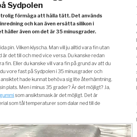
på Sydpolen
rolig förmåga att hålla tätt. Det används
linredning och kan även ersätta silikon i
t håller även om det är 35 minusgrader.
ida pin. Vilken klyscha. Man vill ju alltid vara fin utan
nd är det till och med vice versa. Du kanske redan
ara fin. Eller du kanske vill vara fin på grund av att du
om du vore fast på Sydpolen i 35 minusgrader och
 i ansiktet hade kunnat behöva sig lite återhämtning.
in plats. Men i minus 35 grader? Är det möjligt? Ja,
gummi
som ansiktsmask är det möjligt. Det är
ial som tål temperaturer som dalar ned till de