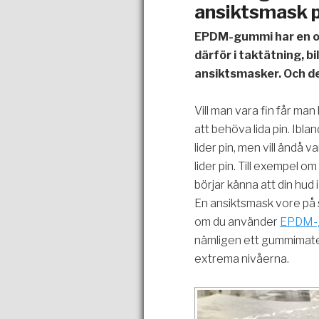
ansiktsmask 
EPDM-gummi har en ot
därför i taktätning, bi
ansiktsmasker. Och de
Vill man vara fin får man l
att behöva lida pin. Ibla
lider pin, men vill ändå v
lider pin. Till exempel 
börjar känna att din hud
En ansiktsmask vore på s
om du använder
EPDM-
nämligen ett gummimater
extrema nivåerna.