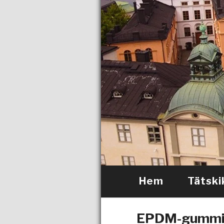
Hem
Tätski
EPDM-gummi – 