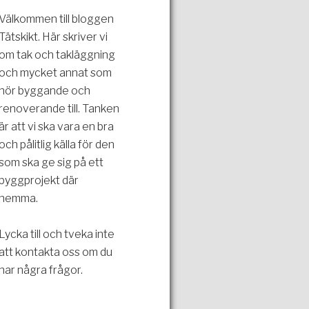
Välkommen till bloggen
Tätskikt. Här skriver vi
om tak och takläggning
och mycket annat som
hör byggande och
renoverande till. Tanken
är att vi ska vara en bra
och pålitlig källa för den
som ska ge sig på ett
byggprojekt där
hemma.
Lycka till och tveka inte
att kontakta oss om du
har några frågor.