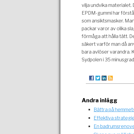
vilja undvika materialet
EPDM-gummi har förstås
som ansiktsmasker. Man a
packar varor av olika sla
förmåga att hålla tätt. 
säkert varför man då a
bara avlöser varandra. 
Sydpolen i 35 minusgrad
Andra inlägg
Bättra på hemmets
Effektiva strategi
En badrumsrenoveri