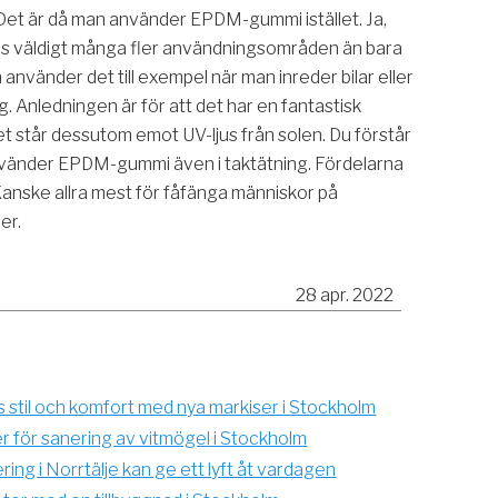
. Det är då man använder EPDM-gummi istället. Ja,
 väldigt många fler användningsområden än bara
nvänder det till exempel när man inreder bilar eller
g. Anledningen är för att det har en fantastisk
Det står dessutom emot UV-ljus från solen. Du förstår
nvänder EPDM-gummi även i taktätning. Fördelarna
Kanske allra mest för fåfänga människor på
er.
28 apr. 2022
 stil och komfort med nya markiser i Stockholm
er för sanering av vitmögel i Stockholm
ng i Norrtälje kan ge ett lyft åt vardagen