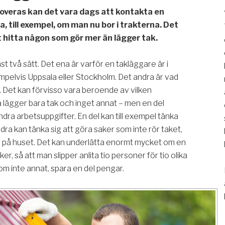
overas kan det vara dags att kontakta en
a, till exempel, om man nu bor i trakterna. Det
t hitta någon som gör mer än lägger tak.
st två sätt. Det ena är varför en takläggare är i
empelvis Uppsala eller Stockholm. Det andra är vad
. Det kan förvisso vara beroende av vilken
a lägger bara tak och inget annat – men en del
dra arbetsuppgifter. En del kan till exempel tänka
ndra kan tänka sig att göra saker som inte rör taket,
 på huset. Det kan underlätta enormt mycket om en
er, så att man slipper anlita tio personer för tio olika
 om inte annat, spara en del pengar.