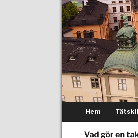
Hem
Tätski
Vad gör en ta