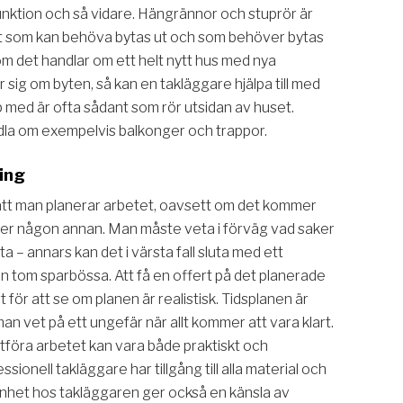
funktion och så vidare. Hängrännor och stuprör är
 som kan behöva bytas ut och som behöver bytas
 om det handlar om ett helt nytt hus med nya
r sig om byten, så kan en takläggare hjälpa till med
p med är ofta sådant som rör utsidan av huset.
dla om exempelvis balkonger och trappor.
ing
gt att man planerar arbetet, oavsett om det kommer
eller någon annan. Man måste veta i förväg vad saker
a – annars kan det i värsta fall sluta med ett
n tom sparbössa. Att få en offert på det planerade
t för att se om planen är realistisk. Tidsplanen är
man vet på ett ungefär när allt kommer att vara klart.
 utföra arbetet kan vara både praktiskt och
ssionell takläggare har tillgång till alla material och
enhet hos takläggaren ger också en känsla av