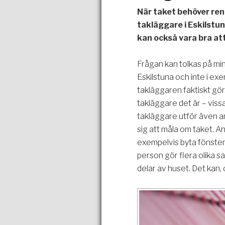
När taket behöver ren
takläggare i Eskilstun
kan också vara bra at
Frågan kan tolkas på min
Eskilstuna och inte i ex
takläggaren faktiskt gör
takläggare det är – viss
takläggare utför även an
sig att måla om taket. A
exempelvis byta fönster
person gör flera olika sak
delar av huset. Det kan,