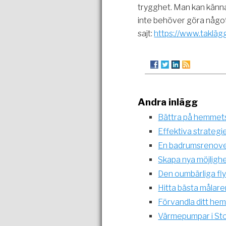
trygghet. Man kan känna
inte behöver göra någo
sajt:
https://www.takläg
Andra inlägg
Bättra på hemmets
Effektiva strategi
En badrumsrenoveri
Skapa nya möjlighe
Den oumbärliga fl
Hitta bästa målare
Förvandla ditt hem
Värmepumpar i Sto