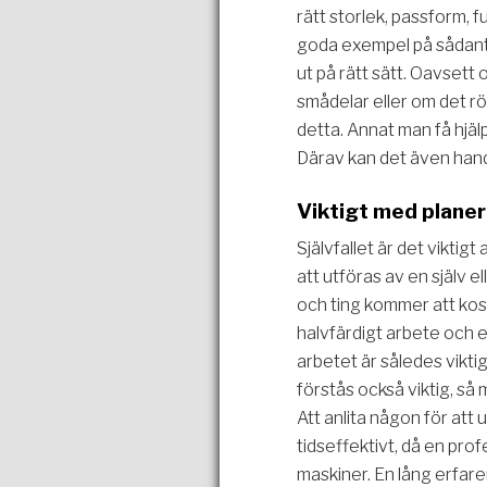
rätt storlek, passform, 
goda exempel på sådant
ut på rätt sätt. Oavsett
smådelar eller om det rö
detta. Annat man få hjäl
Därav kan det även han
Viktigt med planer
Självfallet är det vikti
att utföras av en själv 
och ting kommer att kost
halvfärdigt arbete och e
arbetet är således viktig
förstås också viktig, så 
Att anlita någon för att
tidseffektivt, då en profe
maskiner. En lång erfar