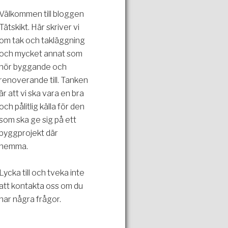
Välkommen till bloggen
Tätskikt. Här skriver vi
om tak och takläggning
och mycket annat som
hör byggande och
renoverande till. Tanken
är att vi ska vara en bra
och pålitlig källa för den
som ska ge sig på ett
byggprojekt där
hemma.
Lycka till och tveka inte
att kontakta oss om du
har några frågor.