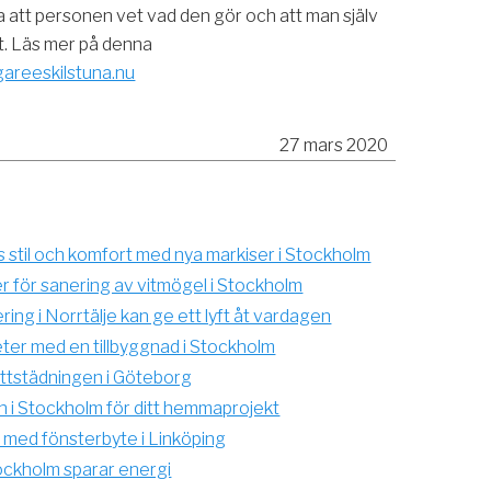
 att personen vet vad den gör och att man själv
t. Läs mer på denna
gareeskilstuna.nu
27 mars 2020
 stil och komfort med nya markiser i Stockholm
er för sanering av vitmögel i Stockholm
ng i Norrtälje kan ge ett lyft åt vardagen
ter med en tillbyggnad i Stockholm
yttstädningen i Göteborg
n i Stockholm för ditt hemmaprojekt
 med fönsterbyte i Linköping
ckholm sparar energi