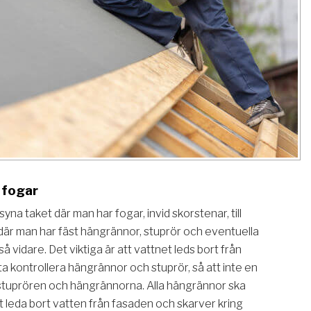
 fogar
t syna taket där man har fogar, invid skorstenar, till
n där man har fäst hängrännor, stuprör och eventuella
så vidare. Det viktiga är att vattnet leds bort från
ta kontrollera hängrännor och stuprör, så att inte en
i stuprören och hängrännorna. Alla hängrännor ska
att leda bort vatten från fasaden och skarver kring