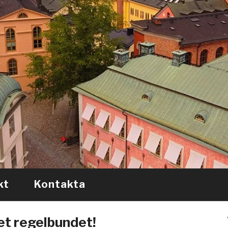
kt
Kontakta
et regelbundet!