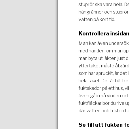
stuprör ska vara hela. D
hängrännor och stuprör
vatten på kort tid.
Kontrollera insida
Man kan även undersöka 
med handen, om man uppt
man byta ut läkten just 
yttertaket måste åtgärd
som har spruckit, är det
hela taket. Det är bättre 
fuktskador på ett hus, v
även gå in på vinden och 
fuktfläckar bör du riva u
där vatten och fukten h
Se till att fukten 