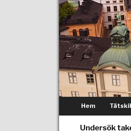
Hem
Tätski
Undersök tak