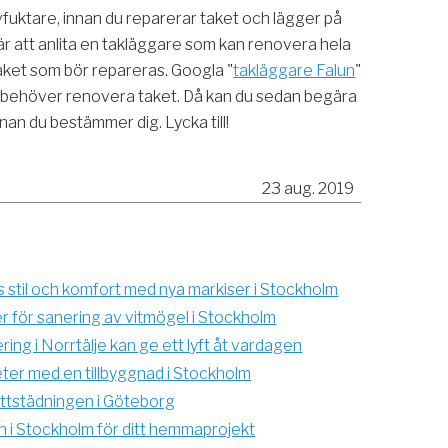
vfuktare, innan du reparerar taket och lägger på
 är att anlita en takläggare som kan renovera hela
 taket som bör repareras. Googla "
takläggare Falun
"
u behöver renovera taket. Då kan du sedan begära
nan du bestämmer dig. Lycka till!
23 aug. 2019
 stil och komfort med nya markiser i Stockholm
er för sanering av vitmögel i Stockholm
ng i Norrtälje kan ge ett lyft åt vardagen
ter med en tillbyggnad i Stockholm
yttstädningen i Göteborg
n i Stockholm för ditt hemmaprojekt