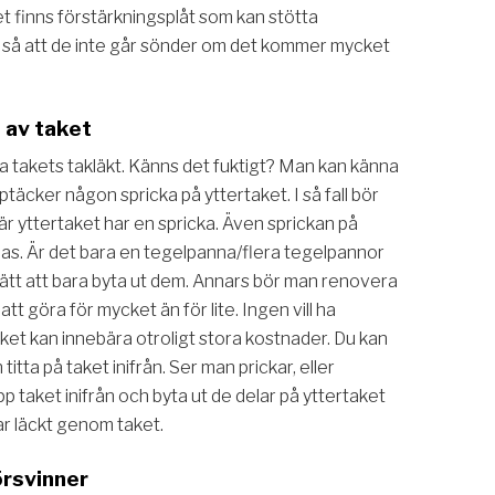
et finns förstärkningsplåt som kan stötta
 så att de inte går sönder om det kommer mycket
n av taket
takets takläkt. Känns det fuktigt? Man kan känna
äcker någon spricka på yttertaket. I så fall bör
där yttertaket har en spricka. Även sprickan på
as. Är det bara en tegelpanna/flera tegelpannor
 lätt att bara byta ut dem. Annars bör man renovera
att göra för mycket än för lite. Ingen vill ha
ilket kan innebära otroligt stora kostnader. Du kan
titta på taket inifrån. Ser man prickar, eller
pp taket inifrån och byta ut de delar på yttertaket
ar läckt genom taket.
försvinner