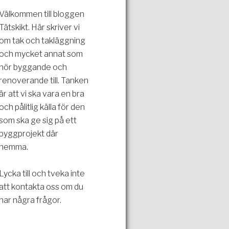
Välkommen till bloggen
Tätskikt. Här skriver vi
om tak och takläggning
och mycket annat som
hör byggande och
renoverande till. Tanken
är att vi ska vara en bra
och pålitlig källa för den
som ska ge sig på ett
byggprojekt där
hemma.
Lycka till och tveka inte
att kontakta oss om du
har några frågor.