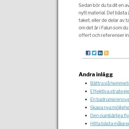
Sedan bör du ta dit en a
nytt material. Det bästa
taket, eller de delar av
om det är i Falun som d
offert och referenser in
Andra inlägg
Bättra på hemmets
Effektiva strategi
En badrumsrenoveri
Skapa nya möjlighe
Den oumbärliga fl
Hitta bästa målare